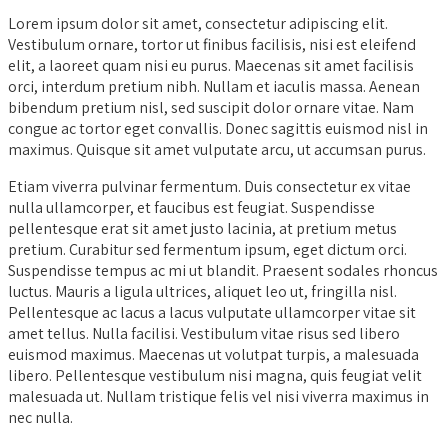
Lorem ipsum dolor sit amet, consectetur adipiscing elit.
Vestibulum ornare, tortor ut finibus facilisis, nisi est eleifend
elit, a laoreet quam nisi eu purus. Maecenas sit amet facilisis
orci, interdum pretium nibh. Nullam et iaculis massa. Aenean
bibendum pretium nisl, sed suscipit dolor ornare vitae. Nam
congue ac tortor eget convallis. Donec sagittis euismod nisl in
maximus. Quisque sit amet vulputate arcu, ut accumsan purus.
Etiam viverra pulvinar fermentum. Duis consectetur ex vitae
nulla ullamcorper, et faucibus est feugiat. Suspendisse
pellentesque erat sit amet justo lacinia, at pretium metus
pretium. Curabitur sed fermentum ipsum, eget dictum orci.
Suspendisse tempus ac mi ut blandit. Praesent sodales rhoncus
luctus. Mauris a ligula ultrices, aliquet leo ut, fringilla nisl.
Pellentesque ac lacus a lacus vulputate ullamcorper vitae sit
amet tellus. Nulla facilisi. Vestibulum vitae risus sed libero
euismod maximus. Maecenas ut volutpat turpis, a malesuada
libero. Pellentesque vestibulum nisi magna, quis feugiat velit
malesuada ut. Nullam tristique felis vel nisi viverra maximus in
nec nulla.