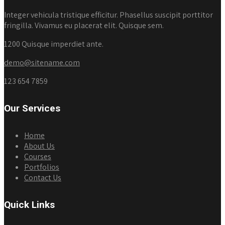
Integer vehicula tristique efficitur. Phasellus suscipit porttitor
fringilla. Vivamus eu placerat elit. Quisque sem.
1200 Quisque imperdiet ante.
demo@sitename.com
123 654 7859
Our Services
Home
About Us
Courses
Portfolios
Contact Us
Quick Links