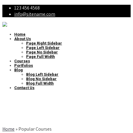
123 456 4568
info@sitename.com
Home
About Us
Page Right Sidebar
Page Left Sidebar
Page No Sidebar
Page Full Width
Courses
Portfolios
Blog
Blog Left Sidebar
Blog No Sidebar
Blog Full Width
Contact Us
Popular Courses
Home
»
Popular Courses